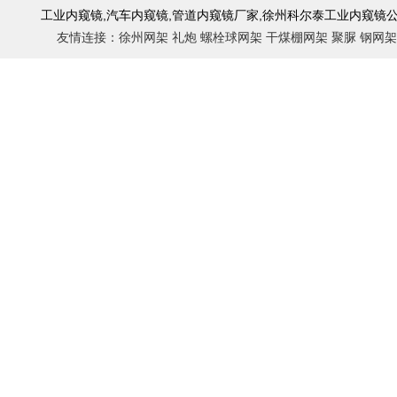
工业内窥镜,
汽车内窥镜
,管道内窥镜厂家,徐州科尔泰工业内窥镜
友情连接：
徐州网架
礼炮
螺栓球网架
干煤棚网架
聚脲
钢网架